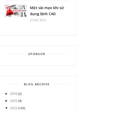
Một vài mẹo khi sử
dụng lệnh CAD
27 DEC 2015
SPONSOR
BLOG ARCHIVE
2016
(2)
►
2015
(4)
►
2012
(143)
▼