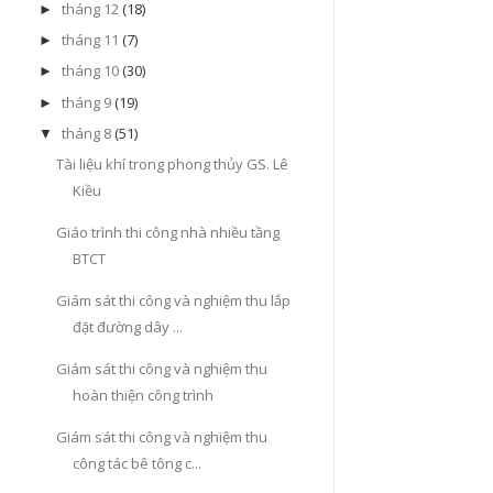
tháng 12
(18)
►
tháng 11
(7)
►
tháng 10
(30)
►
tháng 9
(19)
►
tháng 8
(51)
▼
Tài liệu khí trong phong thủy GS. Lê
Kiều
Giáo trình thi công nhà nhiều tầng
BTCT
Giám sát thi công và nghiệm thu lắp
đặt đường dây ...
Giám sát thi công và nghiệm thu
hoàn thiện công trình
Giám sát thi công và nghiệm thu
công tác bê tông c...