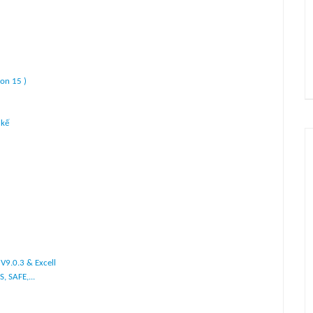
on 15 )
 kế
V9.0.3 & Excell
, SAFE,...