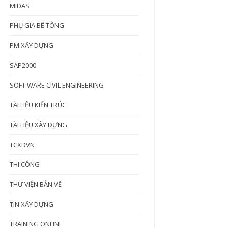
MIDAS
PHỤ GIA BÊ TÔNG
PM XÂY DỰNG
SAP2000
SOFT WARE CIVIL ENGINEERING
TÀI LIỆU KIẾN TRÚC
TÀI LIỆU XÂY DỰNG
TCXDVN
THI CÔNG
THƯ VIỆN BẢN VẼ
TIN XÂY DỰNG
TRAINING ONLINE