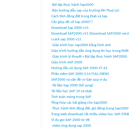
Bài tập thực hành Sap2000
Bản hướng dẫn sap của trường ĐH Thuỷ Lợi
Cách tính động đất trong Etab và Sap
Cần giúp đỡ về Sap 2000!!!
Download Sap 2000 v15
Download SAP2000 v15 (Download SAP2000 versi
crack sap 2000 v12
Giáo trình học sap2000 bằng hình ảnh
Giáo trình hướng dẫn ứng dụng tin học trong thiết
Giáo trình lý thuyết + Bài tập thực hành SAP2000.
Giáo trình SAP 2000
Hướng dẫn sử dụng SAP 2000 V7.42
Phần mềm SAP 2000 V.14 FULL (NEW)
SAP2000 và vấn đề cơ bản qua ví dụ
Tài liệu Sap 2000 (bổ sung)
Tài liệu học SAP 10 và etab
Tính toán móng trong SAP
Tổng hợp các bài giảng cho Sap2000
Thực hành tính động đất, gió động trong Sap2000 
Trang web download rất nhiều video học SAP, ETABS
Ví dụ gọi SAP 2000 từ VB
video ứng dụng sap 2000