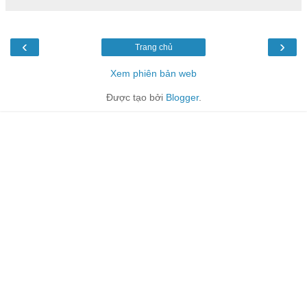
‹
›
Trang chủ
Xem phiên bản web
Được tạo bởi
Blogger
.