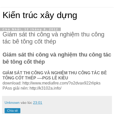
Kiến trúc xây dựng
Chủ Nhật, 12 tháng 8, 2012
Giám sát thi công và nghiệm thu công
tác bê tông cốt thép
Giám sát thi công và nghiệm thu công tác
bê tông cốt thép
GIÁM SÁT THI CÔNG VÀ NGHIỆM THU CÔNG TÁC BÊ
TÔNG CỐT THÉP ----PGS LÊ KIỀU
download: http://www.mediafire.com/?o2dvax922rlipks
PAss giải nén: http://k3102a.info/
Unknown
vào lúc
23:01
Chia sẻ