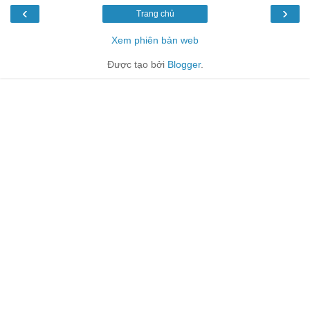
‹
›
Trang chủ
Xem phiên bản web
Được tạo bởi
Blogger
.