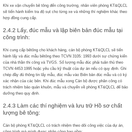
Khi xe vận chuyển bê tông đến công trường, nhân viên phòng KT&QLCL
sẽ tiến hành kiểm tra độ sụt cho từng xe và những thí nghiệm khác theo
hợp đồng cung cấp.
2.4.2 Lấy, đúc mẫu và lập biên bản đúc mẫu tại
công trình:
Khi cung cấp bêtông cho khách hàng, cán bộ phòng KT&QLCL sẽ tiến
hành lấy và đúc mẫu bêtông theo TCVN 3105: 1993 dưới sự chứng kiến
của nhà thần thi công và TVGS. Số lượng mẫu đúc phải tuân thủ theo
TCVN 4453:1995 hoặc yêu cầu kỹ thuật của dự án nếu có quy định. Ghi
chép đầy đủ thông tin lấy mẫu, đúc mẫu vào Biên bản đúc mẫu và có ký
xác nhận của các bên. Khi đúc mẫu xong Cán bộ được phân công có
trách nhiệm bảo quản khuôn, mẫu và chuyển về phòng KT&QLCL để bảo
dưỡng theo quy định.
2.4.3 Làm các thí nghiệm và lưu trữ Hồ sơ chất
lượng bê tông:
Cán bộ phòng KT&QLCL có trách nhiệm theo dõi công việc của dự án,
công trình mà mình được phân công bao gồm: