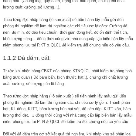
hàng hoá: (Chủng loại, quy cách, trạng thái bảo quản, chứng chỉ chất
lượng xuất xưởng, số lượng…).
Theo từng đợt nhập hàng (lô sản xuất) sẽ tiến hành lấy mẫu gửi đến
phòng thí nghiệm để làm thí nghiệm các chỉ tiêu cơ lý gồm: Cường độ
nén, độ mịn, độ dẻo tiêu chuẩn, thời gian đông kết, độ ổn định thể tích,
khối lượng riêng… đồng thời cùng với nhà cung cấp lập biên bản lấy mẫu
niêm phong lưu tại P.KT & QLCL để kiểm tra đối chứng nếu có yêu cầu.
1.1.2 Đá dăm, cát:
Trước khi nhận hàng CBKT của phòng KT&QLCL phải kiểm tra hàng hoá
bằng trực quan ( Độ bám bẩn, kích thước hạt..), chứng chỉ chất lượng
xuất xưởng, số lượng của lô hàng.
Theo từng đợt nhập hàng ( lô sản xuất ) sẽ tiến hành lấy mẫu gửi đến
phòng thí nghiệm để làm thí nghiệm các chỉ tiêu cơ lý gồm: Thành phần
hạt, KL riêng, KLTT, hàm lượng bùn bụi sét, độ nén dập, KLTT xốp, hàm
lượng thoi dẹt, … đồng thời cùng với nhà cung cấp lập biên bản lấy mẫu
niêm phong lưu tại PTN & QLCL để kiểm tra đối chứng nếu có yêu cầu.
Đối với đá dăm trên cơ sở kết quả thí nghiệm, khi nhập kho sẽ phân loại